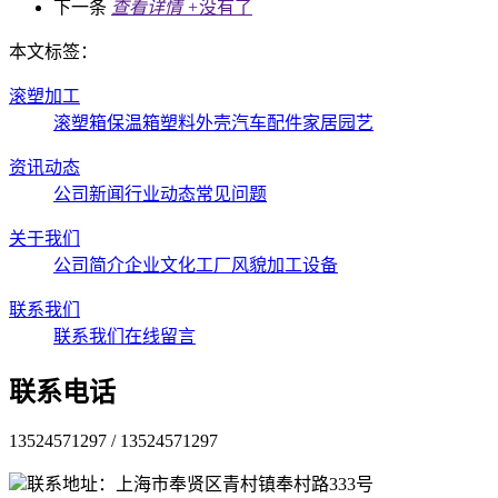
下一条
查看详情 +
没有了
本文标签：
滚塑加工
滚塑箱
保温箱
塑料外壳
汽车配件
家居园艺
资讯动态
公司新闻
行业动态
常见问题
关于我们
公司简介
企业文化
工厂风貌
加工设备
联系我们
联系我们
在线留言
联系电话
13524571297 / 13524571297
联系地址：上海市奉贤区青村镇奉村路333号