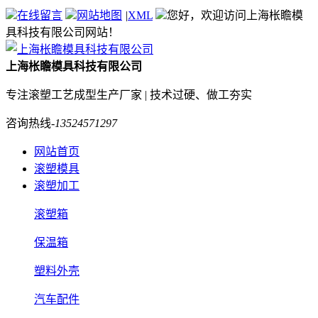
在线留言
网站地图
|
XML
您好，欢迎访问上海枨瞻模
具科技有限公司网站！
上海枨瞻模具科技有限公司
专注滚塑工艺成型生产厂家 | 技术过硬、做工夯实
咨询热线-
13524571297
网站首页
滚塑模具
滚塑加工
滚塑箱
保温箱
塑料外壳
汽车配件