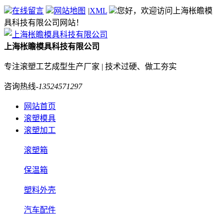
在线留言
网站地图
|
XML
您好，欢迎访问上海枨瞻模
具科技有限公司网站！
上海枨瞻模具科技有限公司
专注滚塑工艺成型生产厂家 | 技术过硬、做工夯实
咨询热线-
13524571297
网站首页
滚塑模具
滚塑加工
滚塑箱
保温箱
塑料外壳
汽车配件