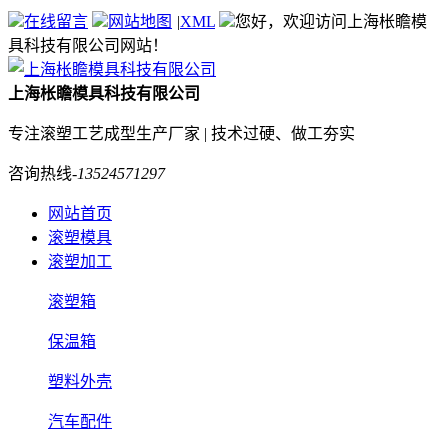
在线留言
网站地图
|
XML
您好，欢迎访问上海枨瞻模
具科技有限公司网站！
上海枨瞻模具科技有限公司
专注滚塑工艺成型生产厂家 | 技术过硬、做工夯实
咨询热线-
13524571297
网站首页
滚塑模具
滚塑加工
滚塑箱
保温箱
塑料外壳
汽车配件